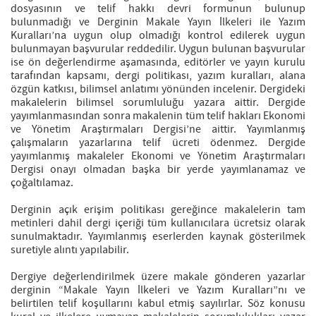
dosyasının ve telif hakkı devri formunun bulunup
bulunmadığı ve Derginin Makale Yayın İlkeleri ile Yazım
Kuralları’na uygun olup olmadığı kontrol edilerek uygun
bulunmayan başvurular reddedilir. Uygun bulunan başvurular
ise ön değerlendirme aşamasında, editörler ve yayın kurulu
tarafından kapsamı, dergi politikası, yazım kuralları, alana
özgün katkısı, bilimsel anlatımı yönünden incelenir. Dergideki
makalelerin bilimsel sorumluluğu yazara aittir. Dergide
yayımlanmasından sonra makalenin tüm telif hakları Ekonomi
ve Yönetim Araştırmaları Dergisi’ne aittir. Yayımlanmış
çalışmaların yazarlarına telif ücreti ödenmez. Dergide
yayımlanmış makaleler Ekonomi ve Yönetim Araştırmaları
Dergisi onayı olmadan başka bir yerde yayımlanamaz ve
çoğaltılamaz.
Derginin açık erişim politikası gereğince makalelerin tam
metinleri dahil dergi içeriği tüm kullanıcılara ücretsiz olarak
sunulmaktadır. Yayımlanmış eserlerden kaynak gösterilmek
suretiyle alıntı yapılabilir.
Dergiye değerlendirilmek üzere makale gönderen yazarlar
derginin “Makale Yayın İlkeleri ve Yazım Kuralları”nı ve
belirtilen telif koşullarını kabul etmiş sayılırlar. Söz konusu